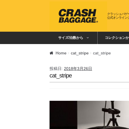
ナビゲーションへスキップ
コンテンツへスキップ
クラッシュバゲ
公式オンライン
サイズ/泊数から
コレクションか
Home
cat_stripe
cat_stripe
投稿日:
2018年3月26日
cat_stripe