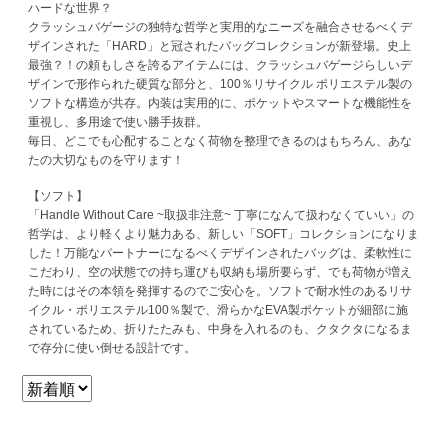
ハードな世界？
クラッシュバゲージの独特な哲学と実用的なニーズを融合させるべくデ
ザインされた「HARD」と冠されたバッグコレクションが新登場。史上
最強？！の頼もしさを誇るアイテムには、クラッシュバゲージらしいデ
ザインで形作られた硬質な部分と、100％リサイクル ポリエステル製の
ソフトな構造が共存。内装は実用的に、ポケットやスマートな機能性を
重視し、多用途で使い勝手抜群。
毎日、どこでも心配することなく荷物を整理できるのはもちろん、あな
たの大切なものを守ります！
【ソフト】
「Handle Without Care ~取扱非注意~ 丁寧になんて扱わなくていい」の
哲学は、より軽くより魅力ある、新しい「SOFT」コレクションになりま
した！万能なパートナーになるべくデザインされたバッグは、柔軟性に
こだわり、空の状態での持ち運びも収納も場所要らず、でも荷物が増え
た時にはその本領を発揮するのでご安心を。ソフトで耐水性のあるリサ
イクル・ポリエステル100％製で、滑らかなEVA製ポケットが細部に施
されているため、折りたたみも、中身を入れるのも、クタクタになるま
で存分に使い倒せる設計です。