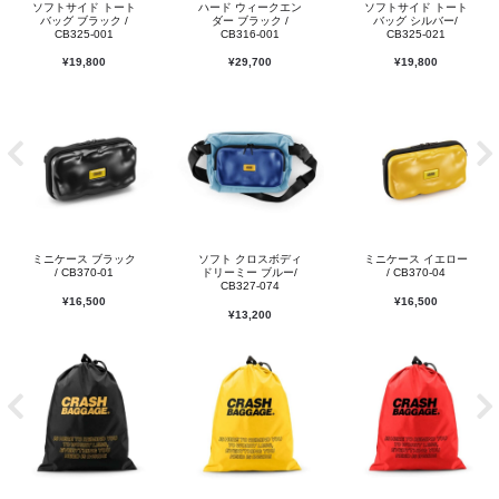
ソフトサイド トート
ハード ウィークエン
ソフトサイド トート
バッグ ブラック /
ダー ブラック /
バッグ シルバー/
CB325-001
CB316-001
CB325-021
¥
19,800
¥
29,700
¥
19,800
ミニケース ブラック
ソフト クロスボディ
ミニケース イエロー
/ CB370-01
ドリーミー ブルー/
/ CB370-04
CB327-074
¥
16,500
¥
16,500
¥
13,200