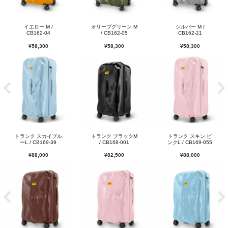
イエロー M /
オリーブグリーン M
シルバー M /
CB162-04
/ CB162-05
CB162-21
¥
58,300
¥
58,300
¥
58,300
トランク スカイブル
トランク ブラックM
トランク スキン ピ
ーL / CB169-39
/ CB168-001
ンクL / CB169-055
¥
88,000
¥
82,500
¥
88,000