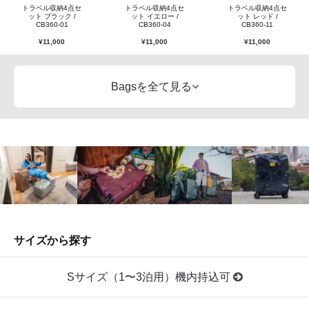
トラベル収納4点セ
トラベル収納4点セ
トラベル収納4点セ
ット ブラック /
ット イエロー /
ット レッド /
CB360-01
CB360-04
CB360-11
¥
11,000
¥
11,000
¥
11,000
Bagsを全て見る
サイズから探す
Sサイズ（1〜3泊用）機内持込可