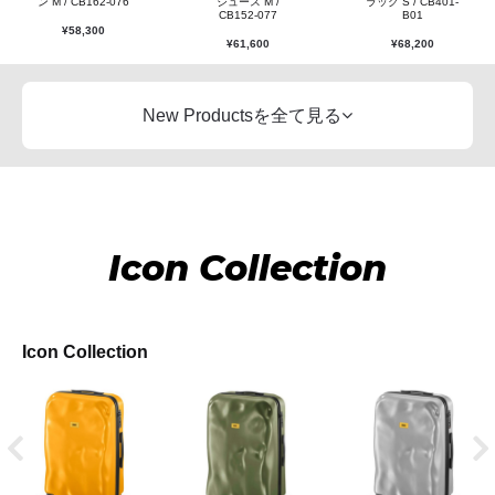
ン M / CB162-076
ジュース M /
ラック S / CB401-
CB152-077
B01
¥
58,300
¥
61,600
¥
68,200
New Productsを全て見る
Icon Collection
Icon Collection