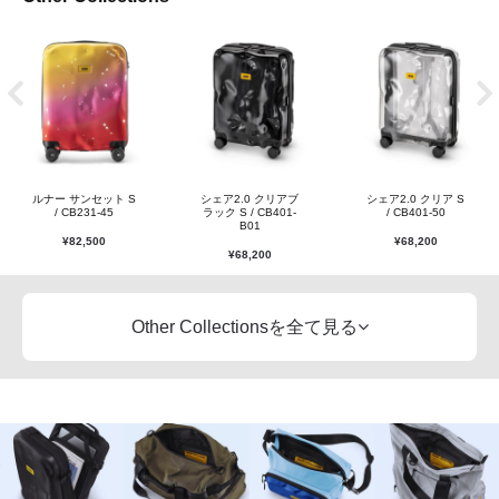
ルナー サンセット S
シェア2.0 クリアブ
シェア2.0 クリア S
/ CB231-45
ラック S / CB401-
/ CB401-50
B01
¥
82,500
¥
68,200
¥
68,200
Other Collectionsを全て見る