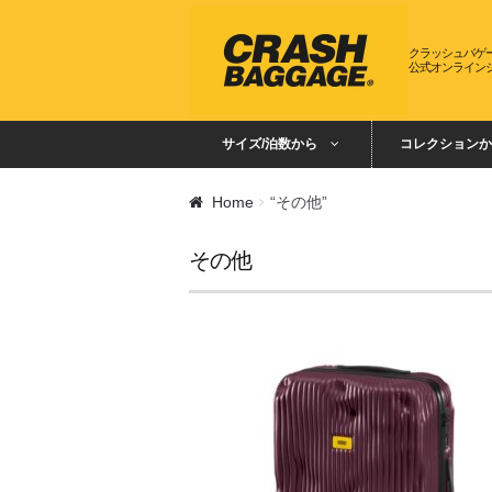
ナビゲーションへスキップ
コンテンツへスキップ
クラッシュバゲ
公式オンライン
サイズ/泊数から
コレクションか
Home
“その他”
その他