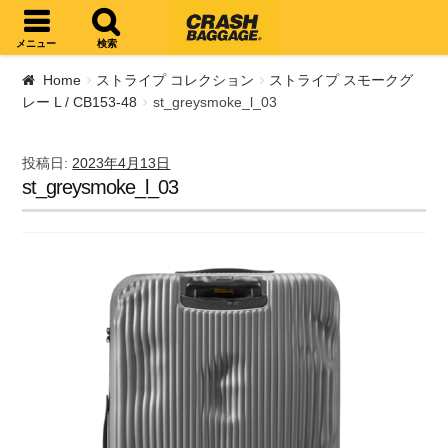
ナビゲーションへスキップ
コンテンツへスキップ
メニュー
検索
Home
ストライプ コレクション
ストライプ スモークグ
レー L / CB153-48
st_greysmoke_l_03
投稿日:
2023年4月13日
st_greysmoke_l_03