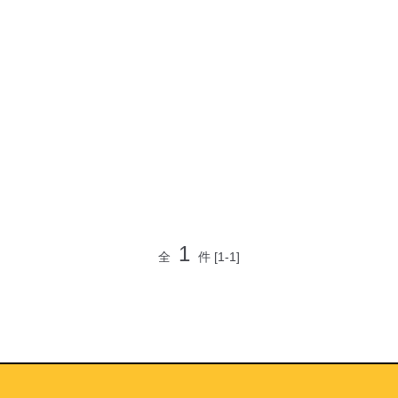
1
全
件
[1-1]